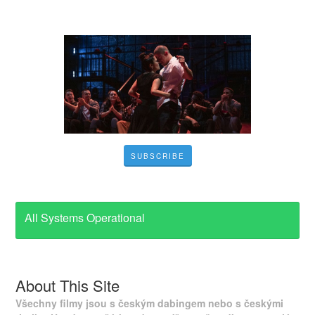
SUBSCRIBE
All Systems Operational
About This Site
Všechny filmy jsou s českým dabingem nebo s českými