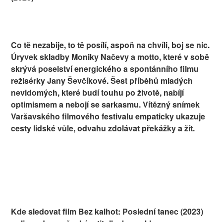
Co tě nezabije, to tě posílí, aspoň na chvíli, boj se nic.
Úryvek skladby Moniky Načevy a motto, které v sobě
skrývá poselství energického a spontánního filmu
režisérky Jany Ševčíkové. Šest příběhů mladých
nevidomých, které budí touhu po životě, nabíjí
optimismem a nebojí se sarkasmu. Vítězný snímek
Varšavského filmového festivalu empaticky ukazuje
cesty lidské vůle, odvahu zdolávat překážky a žít.
Kde sledovat film Bez kalhot: Poslední tanec (2023)