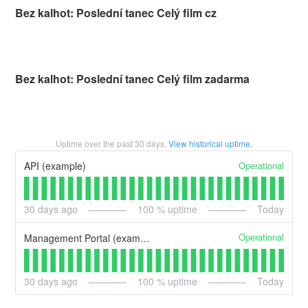
Bez kalhot: Poslední tanec Celý film cz
Bez kalhot: Poslední tanec Celý film zadarma
Uptime over the past
30
days.
View historical uptime.
Operational
API (example)
30
days ago
100
% uptime
Today
Operational
Management Portal (example)
30
days ago
100
% uptime
Today