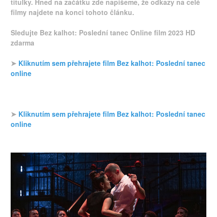
titulky. Hned na začátku zde napíšeme, že odkazy na celé
filmy najdete na konci tohoto článku.
Sledujte Bez kalhot: Poslední tanec Online film 2023 HD
zdarma
➤
Kliknutím sem přehrajete film Bez kalhot: Poslední tanec
online
➤
Kliknutím sem přehrajete film Bez kalhot: Poslední tanec
online